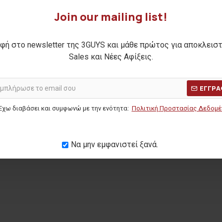
Join our mailing list!
φή στο newsletter της 3GUYS και μάθε πρώτος για αποκλεισ
α MARK
Sales και Νέες Αφίξεις.
Η ΤΙΜΗ:
34,90€
ΕΓΓΡΑ
ΜΕΡΩΝ:
24,00€
Έχω διαβάσει και συμφωνώ με την ενότητα:
Πολιτική Προστασίας Δεδομ
Να μην εμφανιστεί ξανά.