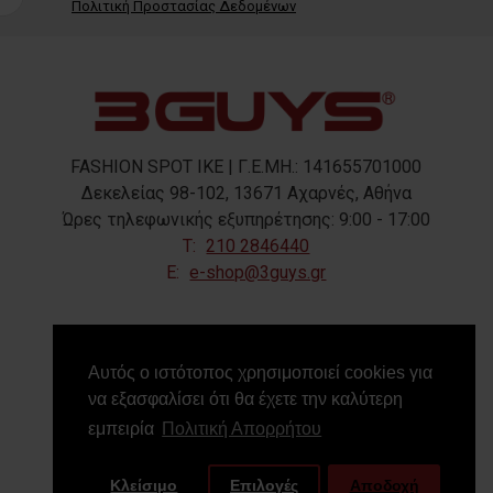
Πολιτική Προστασίας Δεδομένων
FASHION SPOT IKE | Γ.Ε.ΜΗ.: 141655701000
Δεκελείας 98-102, 13671 Αχαρνές, Αθήνα
Ώρες τηλεφωνικής εξυπηρέτησης: 9:00 - 17:00
T:
210 2846440
E:
e-shop@3guys.gr
FOLLOW US
Αυτός ο ιστότοπος χρησιμοποιεί cookies για
να εξασφαλίσει ότι θα έχετε την καλύτερη
εμπειρία
Πολιτική Απορρήτου
Κλείσιμο
Επιλογές
Αποδοχή