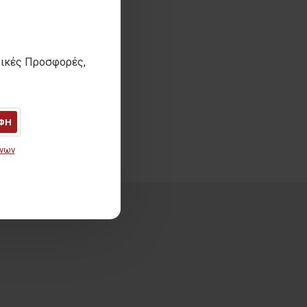
τικές Προσφορές,
ΦΗ
ένων