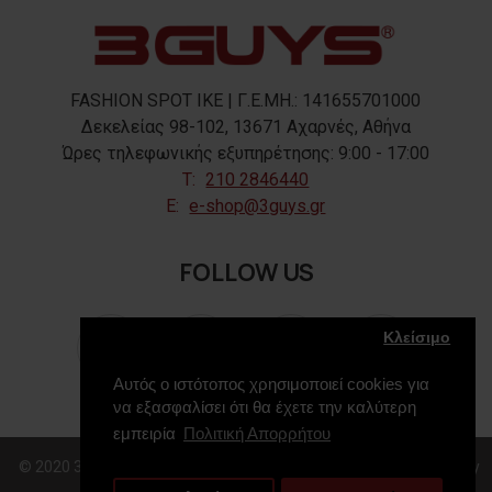
FASHION SPOT IKE | Γ.Ε.ΜΗ.: 141655701000
Δεκελείας 98-102, 13671 Αχαρνές, Αθήνα
Ώρες τηλεφωνικής εξυπηρέτησης: 9:00 - 17:00
T:
210 2846440
E:
e-shop@3guys.gr
FOLLOW US
Κλείσιμο
Αυτός ο ιστότοπος χρησιμοποιεί cookies για
να εξασφαλίσει ότι θα έχετε την καλύτερη
εμπειρία
Πολιτική Απορρήτου
© 2020 3GUYS, All Rights Reserved. Web Design & Development by