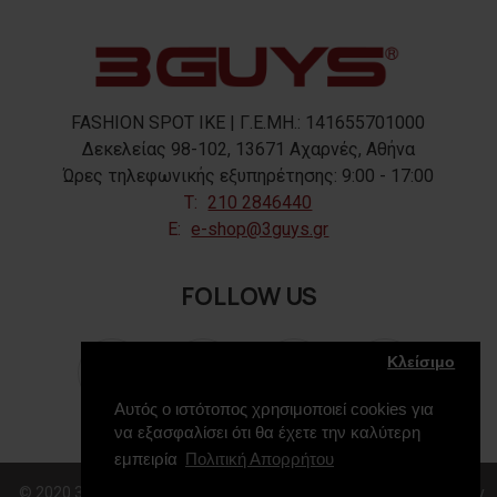
FASHION SPOT IKE | Γ.Ε.ΜΗ.: 141655701000
Δεκελείας 98-102, 13671 Αχαρνές, Αθήνα
Ώρες τηλεφωνικής εξυπηρέτησης: 9:00 - 17:00
T:
210 2846440
E:
e-shop@3guys.gr
FOLLOW US
Κλείσιμο
Αυτός ο ιστότοπος χρησιμοποιεί cookies για
να εξασφαλίσει ότι θα έχετε την καλύτερη
εμπειρία
Πολιτική Απορρήτου
© 2020 3GUYS, All Rights Reserved. Web Design & Development by