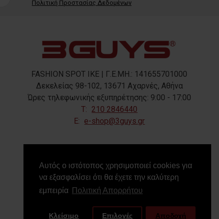
Πολιτική Προστασίας Δεδομένων
FASHION SPOT IKE | Γ.Ε.ΜΗ.: 141655701000
Δεκελείας 98-102, 13671 Αχαρνές, Αθήνα
Ώρες τηλεφωνικής εξυπηρέτησης: 9:00 - 17:00
T:
210 2846440
E:
e-shop@3guys.gr
FOLLOW US
Αυτός ο ιστότοπος χρησιμοποιεί cookies για
να εξασφαλίσει ότι θα έχετε την καλύτερη
εμπειρία
Πολιτική Απορρήτου
Κλείσιμο
Επιλογές
Αποδοχή