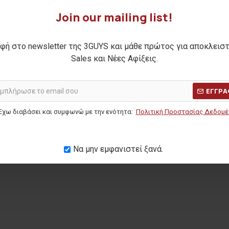
Join our mailing list!
φή στο newsletter της 3GUYS και μάθε πρώτος για αποκλεισ
t CAIUS
Ανδρικό t-shirt HERNAN
Ανδρικό t
Sales και Νέες Αφίξεις.
10,00€
Η ΤΙΜΗ:
20,90€
ΑΡΧΙΚΗ ΑΝΑΓΡΑΦΟΜΕΝΗ ΤΙΜΗ:
17,90€
ΑΡΧΙΚΗ ΑΝΑ
(-44%)
ΕΓΓΡΑ
ΜΕΡΩΝ:
15,00€
ΚΑΛΥΤΕΡΗ ΤΙΜΗ 30 ΗΜΕΡΩΝ:
10,00€
ΚΑΛΥΤΕΡΗ Τ
Έχω διαβάσει και συμφωνώ με την ενότητα:
Πολιτική Προστασίας Δεδομ
Να μην εμφανιστεί ξανά.