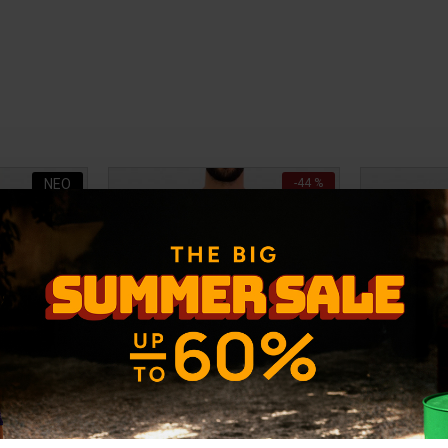
ΝΕΟ
-44 %
-28 %