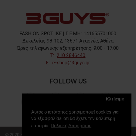
FASHION SPOT IKE | Γ.Ε.ΜΗ.: 141655701000
Δεκελείας 98-102, 13671 Αχαρνές, Αθήνα
Ώρες τηλεφωνικής εξυπηρέτησης: 9:00 - 17:00
T:
210 2846440
E:
e-shop@3guys.gr
FOLLOW US
Κλείσιμο
Αυτός ο ιστότοπος χρησιμοποιεί cookies για
να εξασφαλίσει ότι θα έχετε την καλύτερη
εμπειρία
Πολιτική Απορρήτου
© 2020 3GUYS, All Rights Reserved. Web Design & Development by