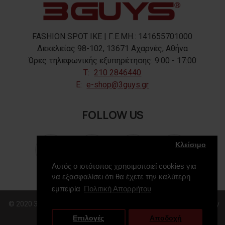
FASHION SPOT IKE | Γ.Ε.ΜΗ.: 141655701000
Δεκελείας 98-102, 13671 Αχαρνές, Αθήνα
Ώρες τηλεφωνικής εξυπηρέτησης: 9:00 - 17:00
T:
210 2846440
E:
e-shop@3guys.gr
FOLLOW US
Κλείσιμο
Αυτός ο ιστότοπος χρησιμοποιεί cookies για
να εξασφαλίσει ότι θα έχετε την καλύτερη
εμπειρία
Πολιτική Απορρήτου
© 2020 3GUYS, All Rights Reserved. Web Design & Development by
Επιλογές
Αποδοχή