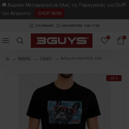
.
🚚 Δωρεάν Μεταφορικά σε Όλες τις Παραγγελίες για Όλο
τον Αύγουστο
SHOP NOW
210 2846440
ΚΑΘΗΜΕΡΙΝΑ: 9:00-17:00
0
0
ΑΝΔΡΑΣ
T-SHIRT
Ανδρικό t-shirt POOL DOG
-50 %