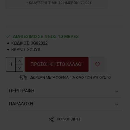
ΚΑΛΥΤΕΡΗ ΤΙΜΗ 30 ΗΜΕΡΩΝ: 70,00€
ΔΙΑΘΕΣΙΜΟ ΣΕ 4 ΕΩΣ 10 ΜΕΡΕΣ
ΚΩΔΙΚΟΣ:
3G82022
BRAND:
3GUYS
ΠΡΟΣΘΗΚΗ ΣΤΟ ΚΑΛΑΘΙ
ΔΩΡΕΑΝ ΜΕΤΑΦΟΡΙΚΑ ΓΙΑ ΟΛΟ ΤΟΝ ΑΥΓΟΥΣΤΟ
ΠΕΡΙΓΡΑΦΗ
ΔΙΑΣΤΑΣΗ ΚΑΣΑΣ:
41mm
ΠΑΡΑΔΟΣΗ
ΚΑΠΑΚΙ
:
BIΔΩΤΟ
1. ΕΛΛΑΔΑ:
ΚΟΙΝΟΠΟΙΗΣΗ
1. Α. Αποστολή μέσω συνεργαζόμενης
ΑΔΙΑΒΡΟΧΟ
:
5ΑΤΜ
εταιρίας
Courier
: