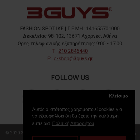
FASHION SPOT IKE | Γ.Ε.ΜΗ.: 141655701000
Δεκελείας 98-102, 13671 Αχαρνές, Αθήνα
Ώρες τηλεφωνικής εξυπηρέτησης: 9:00 - 17:00
T:
210 2846440
E:
e-shop@3guys.gr
FOLLOW US
Κλείσιμο
Αυτός ο ιστότοπος χρησιμοποιεί cookies για
να εξασφαλίσει ότι θα έχετε την καλύτερη
εμπειρία
Πολιτική Απορρήτου
© 2020 3GUYS, All Rights Reserved. Web Design & Development by