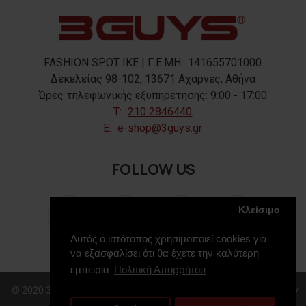
FASHION SPOT IKE | Γ.Ε.ΜΗ.: 141655701000
Δεκελείας 98-102, 13671 Αχαρνές, Αθήνα
Ώρες τηλεφωνικής εξυπηρέτησης: 9:00 - 17:00
T:
210 2846440
E:
e-shop@3guys.gr
FOLLOW US
Κλείσιμο
Αυτός ο ιστότοπος χρησιμοποιεί cookies για
να εξασφαλίσει ότι θα έχετε την καλύτερη
εμπειρία
Πολιτική Απορρήτου
© 2020 3GUYS, All Rights Reserved. Web Design & Development by