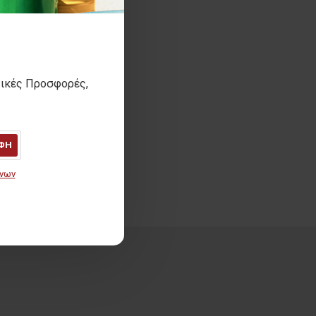
τικές Προσφορές,
ΦΗ
ένων