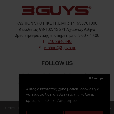
FASHION SPOT IKE | Γ.Ε.ΜΗ.: 141655701000
Δεκελείας 98-102, 13671 Αχαρνές, Αθήνα
Ώρες τηλεφωνικής εξυπηρέτησης: 9:00 - 17:00
T:
210 2846440
E:
e-shop@3guys.gr
FOLLOW US
Κλείσιμο
Αυτός ο ιστότοπος χρησιμοποιεί cookies για
να εξασφαλίσει ότι θα έχετε την καλύτερη
εμπειρία
Πολιτική Απορρήτου
© 2020 3GUYS, All Rights Reserved. Web Design & Development by