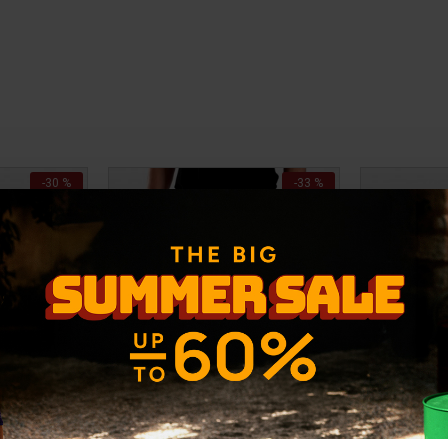
-30 %
-33 %