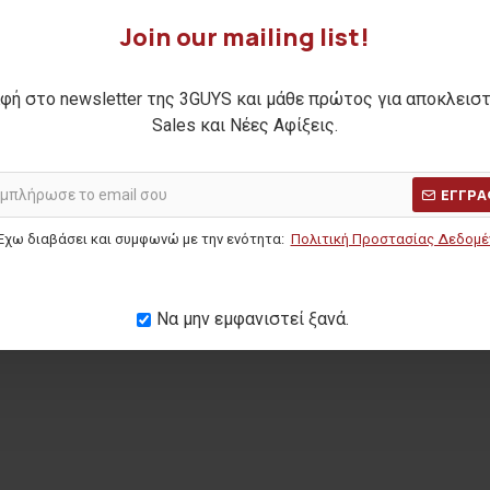
Join our mailing list!
φή στο newsletter της 3GUYS και μάθε πρώτος για αποκλεισ
er GRANT
Ανδρική φόρμα παντελόνι EDGAR
Ανδρική ζα
Sales και Νέες Αφίξεις.
30,00€
Η ΤΙΜΗ:
59,90€
ΑΡΧΙΚΗ ΑΝΑΓΡΑΦΟΜΕΝΗ ΤΙΜΗ:
44,90€
ΑΡΧΙΚΗ ΑΝΑ
(-33%)
ΕΓΓΡΑ
ΜΕΡΩΝ:
42,00€
ΚΑΛΥΤΕΡΗ ΤΙΜΗ 30 ΗΜΕΡΩΝ:
30,00€
ΚΑΛΥΤΕΡΗ Τ
Έχω διαβάσει και συμφωνώ με την ενότητα:
Πολιτική Προστασίας Δεδομ
Να μην εμφανιστεί ξανά.