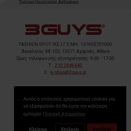
Πολιτική Προστασίας Δεδομένων
FASHION SPOT IKE | Γ.Ε.ΜΗ.: 141655701000
Δεκελείας 98-102, 13671 Αχαρνές, Αθήνα
Ώρες τηλεφωνικής εξυπηρέτησης: 9:00 - 17:00
T:
210 2846440
E:
e-shop@3guys.gr
FOLLOW US
Αυτός ο ιστότοπος χρησιμοποιεί cookies για
να εξασφαλίσει ότι θα έχετε την καλύτερη
εμπειρία
Πολιτική Απορρήτου
Κλείσιμο
Επιλογές
Αποδοχή