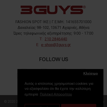
FASHION SPOT IKE | Γ.Ε.ΜΗ.: 141655701000
Δεκελείας 98-102, 13671 Αχαρνές, Αθήνα
Ώρες τηλεφωνικής εξυπηρέτησης: 9:00 - 17:00
T:
210 2846440
E:
e-shop@3guys.gr
FOLLOW US
Κλείσιμο
Αυτός ο ιστότοπος χρησιμοποιεί cookies για
να εξασφαλίσει ότι θα έχετε την καλύτερη
εμπειρία
Πολιτική Απορρήτου
© 2020 3GUYS, All Rights Reserved. Web Design & Development by