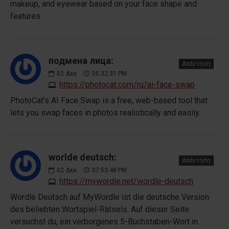
makeup, and eyewear based on your face shape and
features.
подмена лица:
Απάντηση
02
Δεκ
05:32:31 PM
https://photocat.com/ru/ai-face-swap
PhotoCat’s AI Face Swap is a free, web-based tool that
lets you swap faces in photos realistically and easily.
worlde deutsch:
Απάντηση
02
Δεκ
07:53:48 PM
https://mywordle.net/wordle-deutsch
Wordle Deutsch auf MyWordle ist die deutsche Version
des beliebten Wortspiel-Rätsels. Auf dieser Seite
versuchst du, ein verborgenes 5-Buchstaben-Wort in