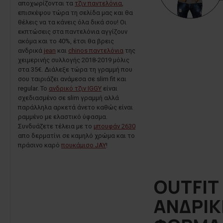
αποχωρίζονται τα
τζιν παντελόνια
,
επισκέψου τώρα τη σελίδα μας και θα
θέλεις να τα κάνεις όλα δικά σου! Οι
εκπτώσεις στα παντελόνια αγγίζουν
ακόμα και το 40%, έτσι θα βρεις
ανδρικά
jean
και
chinos παντελόνια
της
χειμερινής συλλογής 2018-2019 μόλις
στα 35€. Διάλεξε τώρα τη γραμμή που
σου ταιριάζει ανάμεσα σε slim fit και
regular. Το
ανδρικό τζιν IGGY
είναι
σχεδιασμένο σε slim γραμμή αλλά
παράλληλα αρκετά άνετο καθώς είναι
ραμμένο με ελαστικό ύφασμα.
Συνδυάζετε τέλεια με το
μπουφάν 2630
απο δερματίνι σε καμηλό χρώμα και το
πράσινο
καρό
πουκάμισο JAY
!
OUTFIT
ΑΝΔΡΙΚ