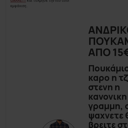
GARRETT
και τόλμησε την πιο cool
εμφάνιση .
ΑΝΔΡΙΚ
ΠΟΥΚΑ
ΑΠΟ 15
Πουκάμι
καρο η τζ
στενη η
κανονικη
γραμμη, 
ψαχνετε 
βρειτε σ