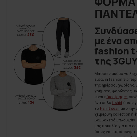
ΦΟΡΜΑ
ΠΑΝΤΕ
Συνδύασε
με ένα απ
fashion t
της 3GUY
Μπορείς ακόμα να ξεχω
είσαι in fashion τις π
της ημέρας , χωρίς να
χρήματα, φορώντας μ
είναι η
face jogger
, συν
ένα απλό
t-shirt
όπως γ
το
t-shirt sean
από την 
χειμερινή collection ή
βαμβακερό μπλουζάκι 
μας ποικιλία για πιο c
όπως για παράδειγμα 