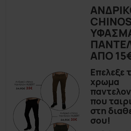
ΑΝΔΡΙΚ
CHINOS
ΥΦΑΣΜ
ΠΑΝΤΕ
ΑΠΟ 15
Επελεξε 
χρωμα
παντελον
που ταιρ
στη διαθ
σου!