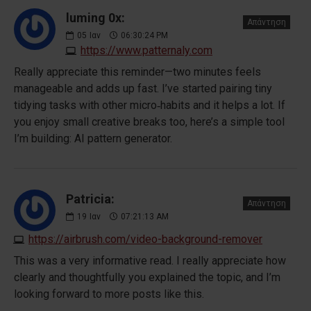
luming 0x:
Απάντηση
05
Ιαν
06:30:24 PM
https://www.patternaly.com
Really appreciate this reminder—two minutes feels
manageable and adds up fast. I’ve started pairing tiny
tidying tasks with other micro‑habits and it helps a lot. If
you enjoy small creative breaks too, here’s a simple tool
I’m building: AI pattern generator.
Patricia:
Απάντηση
19
Ιαν
07:21:13 AM
https://airbrush.com/video-background-remover
This was a very informative read. I really appreciate how
clearly and thoughtfully you explained the topic, and I’m
looking forward to more posts like this.