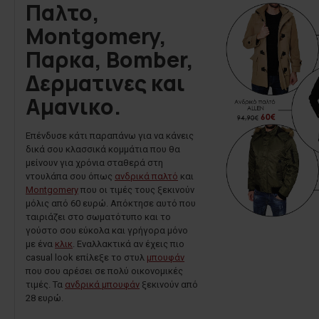
Παλτο,
Montgomery,
Παρκα, Bomber,
Δερματινες και
Αμανικο.
Επένδυσε κάτι παραπάνω για να κάνεις
δικά σου κλασσικά κομμάτια που θα
μείνουν για χρόνια σταθερά στη
ντουλάπα σου όπως
ανδρικά παλτό
και
Montgomery
που οι τιμές τους ξεκινούν
μόλις από 60 ευρώ. Απόκτησε αυτό που
ταιριάζει στο σωματότυπο και το
γούστο σου εύκολα και γρήγορα μόνο
με ένα
κλικ
. Εναλλακτικά αν έχεις πιο
casual look επίλεξε το στυλ
μπουφάν
που σου αρέσει σε πολύ οικονομικές
τιμές. Τα
ανδρικά μπουφάν
ξεκινούν από
28 ευρώ.