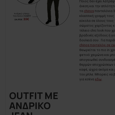
Ποιος δεν έχει λατρέψ
άνεση και την απλότητ
τα
chinos
παντελόνια 
κλασσική γραμμή τους 
εύκολα σε όλους τους
σώματος χαρίζοντας κ
τέλειο chic look που χρ
βραδινές εξόδους ή για
δουλειά σου . Για παρά
chinos παντελόνι σε c
θεωρείται το πιο in χρ
φετινό χειμώνα και μπ
απογειωθεί συνδυασμέ
θερμών αποχρώσεων ό
καφέ, ώχρα ακόμα και
του μπλε. Μπορεις να β
για εσένα
εδω
.
OUTFIT ΜΕ
ΑΝΔΡΙΚΟ