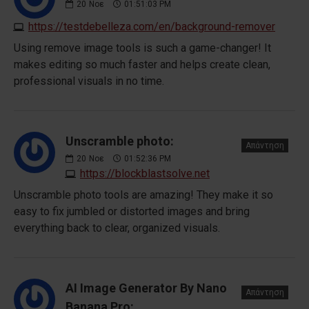
20
Νοε
01:51:03 PM
https://testdebelleza.com/en/background-remover
Using remove image tools is such a game-changer! It
makes editing so much faster and helps create clean,
professional visuals in no time.
Unscramble photo:
Απάντηση
20
Νοε
01:52:36 PM
https://blockblastsolve.net
Unscramble photo tools are amazing! They make it so
easy to fix jumbled or distorted images and bring
everything back to clear, organized visuals.
AI Image Generator By Nano
Απάντηση
Banana Pro: