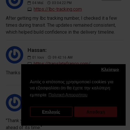
04
Μαΐ
03:04:22 PM
https://lbc-tracking.com
After getting my lbc tracking number, I checked it a few
times during transit. The updates remained consistent,
which helped build confidence in the delivery timeline.
Hassan:
01
Ιουν
09:42:16 AM
https://translatefranco.com/
Κλείσιμο
Thanks a lot for this amazing post.
Αυτός ο ιστότοπος χρησιμοποιεί cookies για
να εξασφαλίσει ότι θα έχετε την καλύτερη
εμπειρία
Πολιτική Απορρήτου
HJHG:
Απάντηση
25
Μαΐ
10:10:49 AM
https://play99exchange.online
Επιλογές
Αποδοχή
"Thank you for sharing this forward-thinking analysis; it’s
ahead of its time."