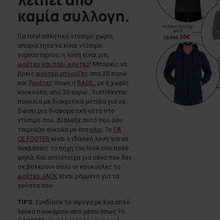
καμία συλλογη.
Για total αθλητικό ντύσιμο χωρίς
απαραίτητα να είναι ντύσιμο
γυμναστηρίου, η λύση είναι μια,
φούτερ και πάλι φούτερ
! Μπορείς να
βρεις
φούτερ μπλούζες
από 20 ευρώ
και
ζακέτες
όπως η
BASIL
, με ή χωρίς
κουκούλα, από 20 ευρώ , διατίθενται
ποικιλία με διακριτικά μοτίβα για να
δώσει μια διαφορετική νότα στο
ντύσιμο σου. Διάλεξε αυτό που σου
ταιριάζει εύκολα με ένα
κλικ
. Το
F
A
CE FOOTER
είναι η ιδανική λύση για να
ανεβάσεις το πήχη του look σου πολύ
ψηλά. Και αντίστοιχα για σένα που δεν
σε βολεύουν πολύ οι κουκούλες το
φούτερ JACK
είναι ραμμένο για τα
γούστα σου.
TIPS:
Συνδίασε το άψογα με ένα απλό
λευκό πουκάμισο από μέσα όπως το