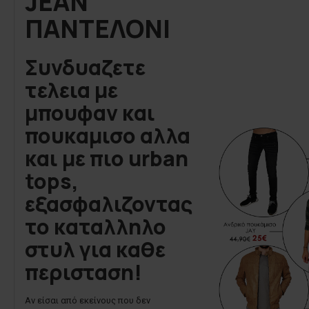
JEAN
ΠΑΝΤΕΛΟΝΙ
Συνδυαζετε
τελεια με
μπουφαν και
πουκαμισο αλλα
και με πιο urban
tops,
εξασφαλιζοντας
το καταλληλο
στυλ για καθε
περισταση!
Αν είσαι από εκείνους που δεν