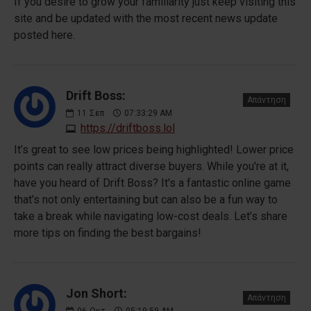
If you desire to grow your familiarity just keep visiting this
site and be updated with the most recent news update
posted here.
Drift Boss:
Απάντηση
11
Σεπ
07:33:29 AM
https://driftboss.lol
It’s great to see low prices being highlighted! Lower price
points can really attract diverse buyers. While you're at it,
have you heard of Drift Boss? It's a fantastic online game
that’s not only entertaining but can also be a fun way to
take a break while navigating low-cost deals. Let’s share
more tips on finding the best bargains!
Jon Short:
Απάντηση
06
Οκτ
05:19:59 AM