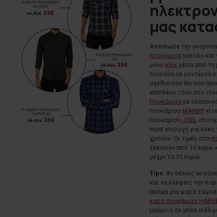
ηλεκτρον
μας κατ
Ανανέωσε την γκαρντα
πουκάμισα
εύκολα και 
μόνο
κλίκ
μέσα από τη 
ποικιλία σε μοντέρνα 
σχέδια που θα σου πρ
επιπλέον τόνο στο ντύ
Πουκάμισα
με κλασσικ
πουκάμισο
MANNY
είτ
πουκάμισο
JOEL
αποτε
must επιλογή για όλες 
χρόνου. Οι τιμές στα
π
ξεκινούν από 10 ευρώ 
μέχρι τα 35 ευρώ.
Tips:
Αν θέλεις να κάνει
και να κλέψεις την πα
ακόμα μια φορά ταίρια
καρό πουκάμισο HARV
μαύρο ή σε μπλε σιέλ 