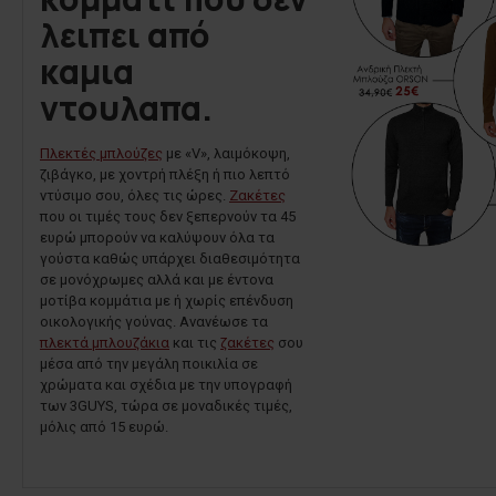
λειπει από
καμια
ντουλαπα.
Πλεκτές μπλούζες
με «V», λαιμόκοψη,
ζιβάγκο, με χοντρή πλέξη ή πιο λεπτό
ντύσιμο σου, όλες τις ώρες.
Ζακέτες
που οι τιμές τους δεν ξεπερνούν τα 45
ευρώ μπορούν να καλύψουν όλα τα
γούστα καθώς υπάρχει διαθεσιμότητα
σε μονόχρωμες αλλά και με έντονα
μοτίβα κομμάτια με ή χωρίς επένδυση
οικολογικής γούνας. Ανανέωσε τα
πλεκτά μπλουζάκια
και τις
ζακέτες
σου
μέσα από την μεγάλη ποικιλία σε
χρώματα και σχέδια με την υπογραφή
των 3GUYS, τώρα σε μοναδικές τιμές,
μόλις από 15 ευρώ.