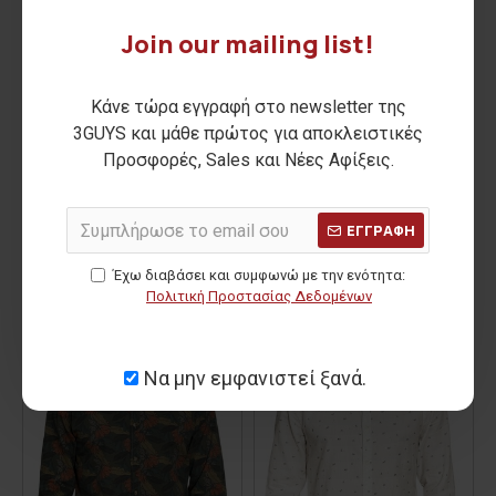
Join our mailing list!
Κάνε τώρα εγγραφή στο newsletter της
3GUYS και μάθε πρώτος για αποκλειστικές
Προσφορές, Sales και Νέες Αφίξεις.
Ανδρικό πουκάμισο LEON
Ανδρικό πουκάμισο ROBERT
ΕΓΓΡΑΦΗ
34,00€
15,00€
Έχω διαβάσει και συμφωνώ με την ενότητα:
ΑΡΧΙΚΗ ΑΝΑΓΡΑΦΟΜΕΝΗ ΤΙΜΗ:
48,90€
ΑΡΧΙΚΗ ΑΝΑΓΡΑΦΟΜΕΝΗ ΤΙΜΗ:
41,90€
Πολιτική Προστασίας Δεδομένων
ΚΑΛΥΤΕΡΗ ΤΙΜΗ 30 ΗΜΕΡΩΝ:
ΚΑΛΥΤΕΡΗ ΤΙΜΗ 30 ΗΜΕΡΩΝ:
-64 %
-64 %
Να μην εμφανιστεί ξανά.