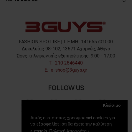
FASHION SPOT IKE | Γ.Ε.ΜΗ.: 141655701000
Δεκελείας 98-102, 13671 Αχαρνές, Αθήνα
Ώρες τηλεφωνικής εξυπηρέτησης: 9:00 - 17:00
T:
210 2846440
E:
e-shop@3guys.gr
FOLLOW US
Κλείσιμο
Αυτός ο ιστότοπος χρησιμοποιεί cookies για
να εξασφαλίσει ότι θα έχετε την καλύτερη
εμπειρία
Πολιτική Απορρήτου