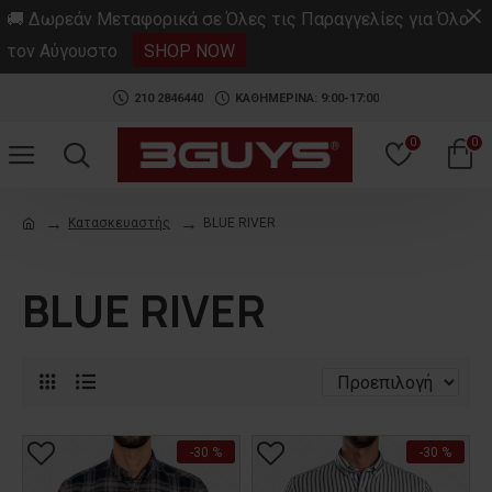
.
🚚 Δωρεάν Μεταφορικά σε Όλες τις Παραγγελίες για Όλο
τον Αύγουστο
SHOP NOW
210 2846440
ΚΑΘΗΜΕΡΙΝΑ: 9:00-17:00
0
0
Κατασκευαστής
BLUE RIVER
BLUE RIVER
-30 %
-30 %