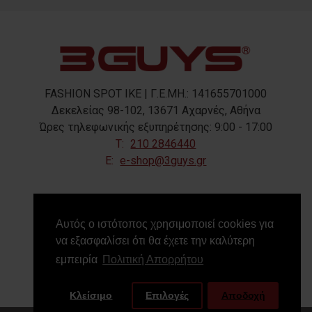
FASHION SPOT IKE | Γ.Ε.ΜΗ.: 141655701000
Δεκελείας 98-102, 13671 Αχαρνές, Αθήνα
Ώρες τηλεφωνικής εξυπηρέτησης: 9:00 - 17:00
T:
210 2846440
E:
e-shop@3guys.gr
FOLLOW US
Αυτός ο ιστότοπος χρησιμοποιεί cookies για
να εξασφαλίσει ότι θα έχετε την καλύτερη
εμπειρία
Πολιτική Απορρήτου
Κλείσιμο
Επιλογές
Αποδοχή