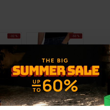
-32 %
-50 %