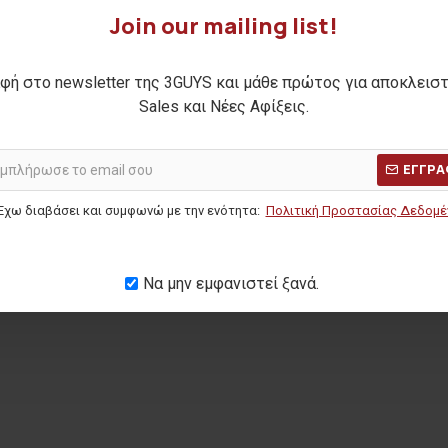
Join our mailing list!
 πορτοφόλι
Ανδρικό jean παντελόνι JOSE
30,00€
φή στο newsletter της 3GUYS και μάθε πρώτος για αποκλεισ
Sales και Νέες Αφίξεις.
ΑΡΧΙΚΗ ΑΝΑΓΡΑΦΟΜΕΝΗ ΤΙΜΗ:
59,90€
(-50%)
Η ΤΙΜΗ:
24,90€
ΚΑΛΥΤΕΡΗ ΤΙΜΗ 30 ΗΜΕΡΩΝ:
30,00€
ΕΓΓΡΑ
ΜΕΡΩΝ:
17,00€
Έχω διαβάσει και συμφωνώ με την ενότητα:
Πολιτική Προστασίας Δεδομ
Να μην εμφανιστεί ξανά.