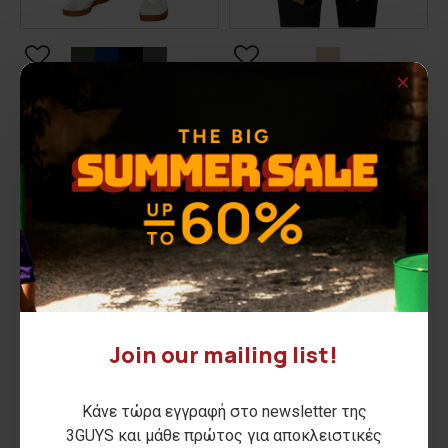
Ανδρικό chinos παντελόνι
Ανδρικό παλτό ROLAND
ROWLY
70,00€
30,00€
ΑΡΧΙΚΗ ΑΝΑΓΡΑΦΟΜΕΝΗ ΤΙΜΗ:
109,90€
(-36%)
ΚΑΛΥΤΕΡΗ ΤΙΜΗ 30 ΗΜΕΡΩΝ:
70,00€
ΑΡΧΙΚΗ ΑΝΑΓΡΑΦΟΜΕΝΗ ΤΙΜΗ:
59,90€
(-50%)
ΚΑΛΥΤΕΡΗ ΤΙΜΗ 30 ΗΜΕΡΩΝ:
30,00€
1
2
3
4
5
6
7
Εμφάνιση 145 έως 148 από 148 (7 Σελ.)
Join our mailing list!
Κάνε τώρα εγγραφή στο newsletter της
3GUYS και μάθε πρώτος για αποκλειστικές