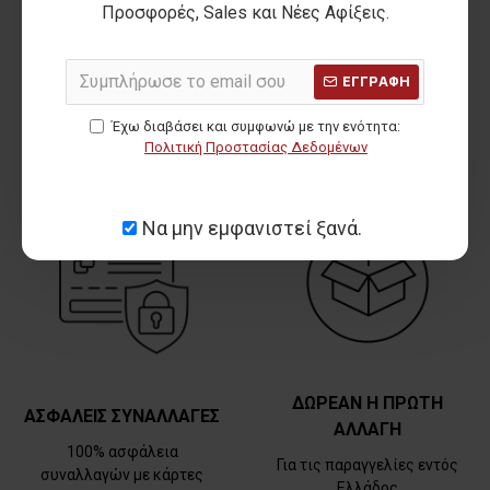
Προσφορές, Sales και Νέες Αφίξεις.
ΧΡΕΙΑΖΕΣΑΙ ΒΟΗΘΕΙΑ;
ΔΩΡΕΑΝ ΜΕΤΑΦΟΡΙΚΑ
ΕΓΓΡΑΦΗ
Κάλεσέ μας στο
Για όλο τον Αύγουστο
210 2846440
Έχω διαβάσει και συμφωνώ με την ενότητα:
Πολιτική Προστασίας Δεδομένων
Να μην εμφανιστεί ξανά.
ΔΩΡΕΑΝ Η ΠΡΩΤΗ
ΑΣΦΑΛΕΙΣ ΣΥΝΑΛΛΑΓΕΣ
ΑΛΛΑΓΗ
100% ασφάλεια
Για τις παραγγελίες εντός
συναλλαγών με κάρτες
Ελλάδος