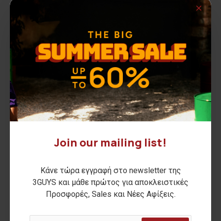
96,00€
87,00€
ΑΡΧΙΚΗ ΑΝΑΓΡΑΦΟΜΕΝΗ ΤΙΜΗ:
109,00€
(-12%)
ΑΡΧΙΚΗ ΑΝΑΓΡΑΦΟΜΕΝΗ ΤΙΜΗ:
99,00€
(-12%)
ΚΑΛΥΤΕΡΗ ΤΙΜΗ 30 ΗΜΕΡΩΝ:
96,00€
ΚΑΛΥΤΕΡΗ ΤΙΜΗ 30 ΗΜΕΡΩΝ:
87,00€
-12 %
-12 %
Join our mailing list!
Κάνε τώρα εγγραφή στο newsletter της
3GUYS και μάθε πρώτος για αποκλειστικές
Προσφορές, Sales και Νέες Αφίξεις.
Ρολόι 3G96006 Stainless
Ρολόι 3G96005 Stainless
Steel Bracelet
Steel Bracelet